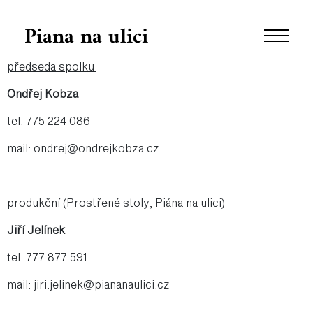
Piana na ulici
předseda spolku
Ondřej Kobza
tel. 775 224 086
mail: ondrej@ondrejkobza.cz
produkční (Prostřené stoly, Piána na ulici)
Jiří Jelínek
tel. 777 877 591
mail: jiri.jelinek@piananaulici.cz